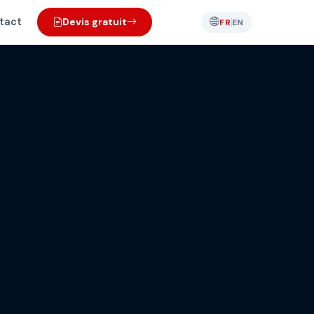
tact
Devis gratuit
FR
EN